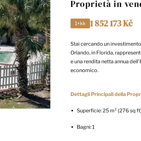
Proprietà in vend
1 852 173 Kč
1+kk
Stai cercando un investimento 
Orlando, in Florida, rappresen
e una rendita netta annua dell’8
economico.
Dettagli Principali della Propr
Superficie: 25 m² (276 sq ft
Bagni: 1