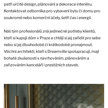
patří určitě design, plánování a dekorace interiéru.
Kontaktovat odborníka pro vybavení bytu či domu pro
soukromé nebo komerční účely, šetří čas i energii.
Náš tým profesionálů zná jedinečné potřeby klientů,
kteří si kupují dům v Praze a chtějí si jej zařídit pro sebe
nebo si jej dlouhodobě či krátkodobě pronajmout.
Všichni architekti, kteří s Dreamville spolupracují, mají
bohaté zkušenosti s navrhováním, plánováním a
zařizováním kanceláří i prestižních staveb.