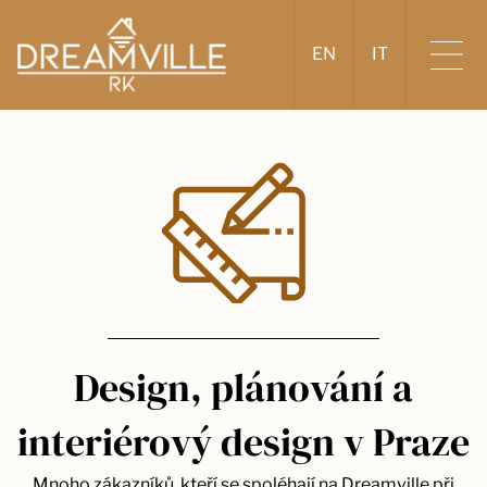
EN
IT
Design, plánování a
interiérový design v Praze
Mnoho zákazníků, kteří se spoléhají na Dreamville při