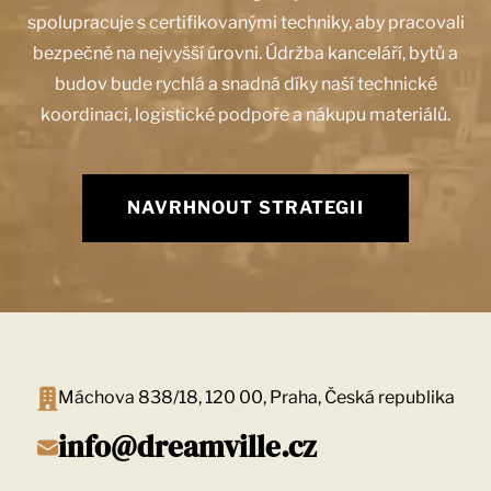
spolupracuje s certifikovanými techniky, aby pracovali
bezpečně na nejvyšší úrovni. Údržba kanceláří, bytů a
budov bude rychlá a snadná díky naší technické
koordinaci, logistické podpoře a nákupu materiálů.
NAVRHNOUT STRATEGII
Máchova 838/18, 120 00, Praha, Česká republika
info@dreamville.cz