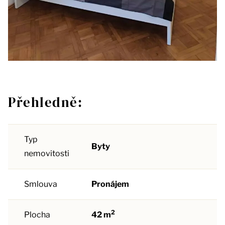
Přehledně:
Typ
Byty
nemovitosti
Smlouva
Pronájem
2
Plocha
42 m