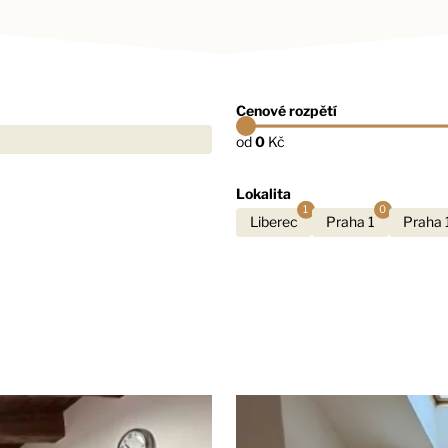
Cenové rozpětí
od
0
Kč
Lokalita
1
0
Liberec
Praha 1
Praha 