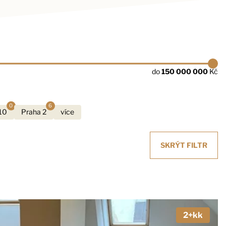
do
150 000 000
Kč
0
6
10
Praha 2
více
SKRÝT
FILTR
2+kk