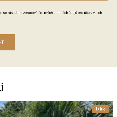
ím se
zásadami zpracováním mých osobních údajů
pro účely v nich
j
1+kk