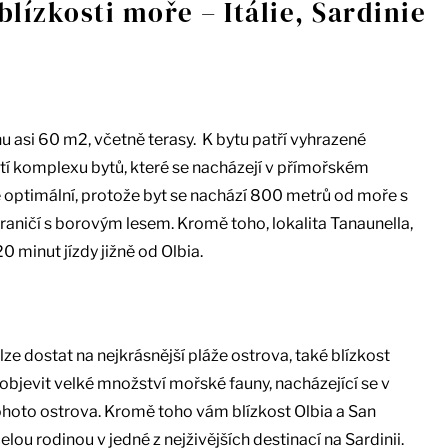
blízkosti moře – Itálie, Sardinie
hu asi 60 m2, včetně terasy. K bytu patří vyhrazené
stí komplexu bytů, které se nacházejí v přímořském
e optimální, protože byt se nachází 800 metrů od moře s
raničí s borovým lesem. Kromě toho, lokalita Tanaunella,
0 minut jízdy jižně od Olbia.
 lze dostat na nejkrásnější pláže ostrova, také blízkost
bjevit velké množství mořské fauny, nacházející se v
hoto ostrova. Kromě toho vám blízkost Olbia a San
ou rodinou v jedné z nejživějších destinací na Sardinii.