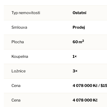
Typ nemovitosti
Ostatní
Smlouva
Prodej
2
Plocha
60 m
Koupelna
1×
Ložnice
3×
Cena
4 078 000 Kč / $1
Cena
4 078 000 Kč