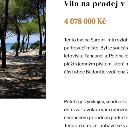
Vila na prodej v 
4 078 000 Kč
Tento byt na Sardinii má rozlo
parkovací místo. Byt je součá
letovisku Tanaunella. Poloha j
pláží s jemným pískem, která h
část obce Budoni je vzdálena 2
Poloha je vynikající, snadno se
ostrova Tavolara vám umožní o
chráněném přírodním parku to
Teodoro umožní pobavit se s cel