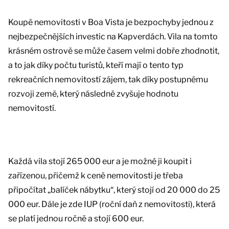
Koupě nemovitosti v Boa Vista je bezpochyby jednou z
nejbezpečnějších investic na Kapverdách. Vila na tomto
krásném ostrově se může časem velmi dobře zhodnotit,
a to jak díky počtu turistů, kteří mají o tento typ
rekreačních nemovitostí zájem, tak díky postupnému
rozvoji země, který následně zvyšuje hodnotu
nemovitostí.
Každá vila stojí 265 000 eur a je možné ji koupit i
zařízenou, přičemž k ceně nemovitosti je třeba
připočítat „balíček nábytku“, který stojí od 20 000 do 25
000 eur. Dále je zde IUP (roční daň z nemovitosti), která
se platí jednou ročně a stojí 600 eur.