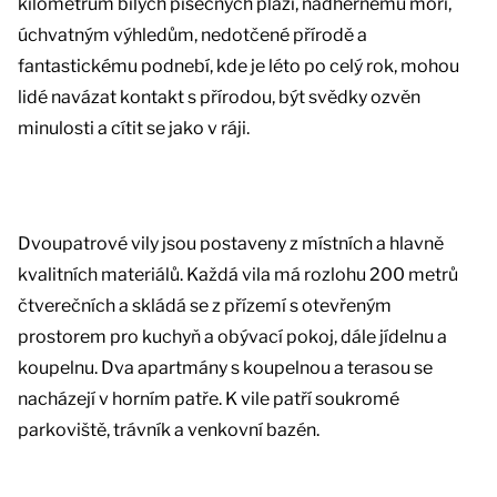
kilometrům bílých písečných pláží, nádhernému moři,
úchvatným výhledům, nedotčené přírodě a
fantastickému podnebí, kde je léto po celý rok, mohou
lidé navázat kontakt s přírodou, být svědky ozvěn
minulosti a cítit se jako v ráji.
Dvoupatrové vily jsou postaveny z místních a hlavně
kvalitních materiálů. Každá vila má rozlohu 200 metrů
čtverečních a skládá se z přízemí s otevřeným
prostorem pro kuchyň a obývací pokoj, dále jídelnu a
koupelnu. Dva apartmány s koupelnou a terasou se
nacházejí v horním patře. K vile patří soukromé
parkoviště, trávník a venkovní bazén.